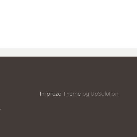
Impreza Theme
by UpSolution
/