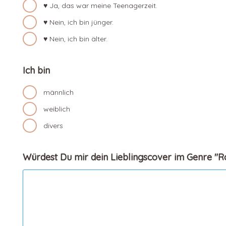
♥ Ja, das war meine Teenagerzeit.
♥ Nein, ich bin jünger.
♥ Nein, ich bin älter.
Ich bin
männlich
weiblich
divers
Würdest Du mir dein Lieblingscover im Genre "