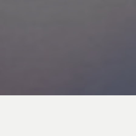
2018
Formate
eBook und Softcover