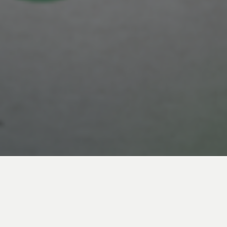
Erscheinungsjahr
2017
Formate
eBook und Softcover